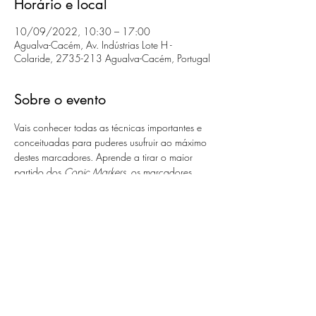
Horário e local
10/09/2022, 10:30 – 17:00
Agualva-Cacém, Av. Indústrias Lote H -
Colaride, 2735-213 Agualva-Cacém, Portugal
Sobre o evento
Vais conhecer todas as técnicas importantes e 
conceituadas para puderes usufruir ao máximo 
destes marcadores. Aprende a tirar o maior 
partido dos 
Copic Markers, 
os marcadores 
que te duram uma vida inteira. Se te identificas, 
este curso é para ti!
Programa:
Conhece toda a gama dos marcadores 
Copic
Copic INK (como carregar os marcadores)
Técnicas com Copic INK
Papéis e outros suportes onde aplicar 
marcadores Copic