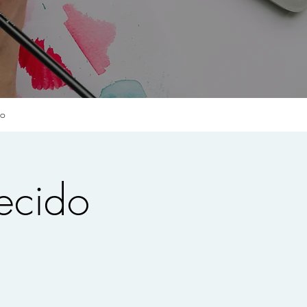
to
ecido