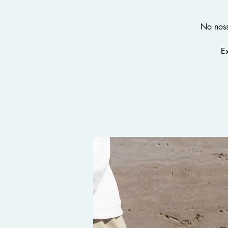
No noss
Ex