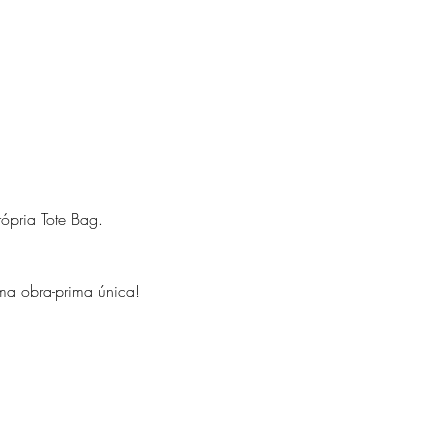
ópria Tote Bag.
uma obra-prima única!