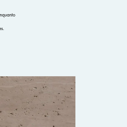
enquanto
es.