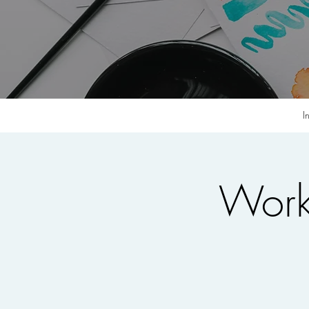
I
Work