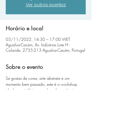
Ver outros eventos
Horário e local
05/11/2022, 14:30 – 17:00 WET
Agualva-Cacém, Av. Indústrias Lote H -
Colaride, 2735-213 Agualva-Cacém, Portugal
Sobre o evento
Se gostas de cores, arte abstrata e um 
momento bem passado, este é o workshop 
ideal para ti. Vais aprender sobre a técnica 
pura do Pouring, conhecido também como 
"marmoreado", e mais importante, como a 
utilizar para tirares o maior partido. Sabes 
como se criam células? Vais fazer as tuas 
primeiras células.
Material de apoio que vais utilizar: